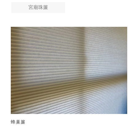
宮廟珠簾
蜂巢簾