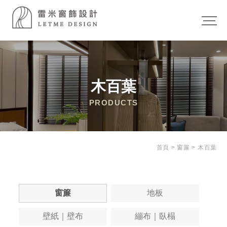
木百葉
首頁
>
窗簾
>
木百葉
窗簾
地板
壁紙｜壁布
繃布｜臥榻